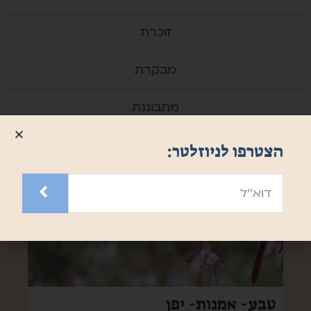
זוכרת
מבקרת
מתבוננת
הצטרפו לניוזלטר:
טבע- אמנות- יפן