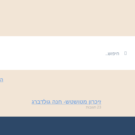
הכ
זיכרון מטושטש- חנה גולדברג
23 תגובות