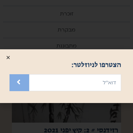
זוכרת
מבקרת
מתבוננת
הצטרפו לניוזלטר:
רזידנסי # 2: קיץ יפני 2021