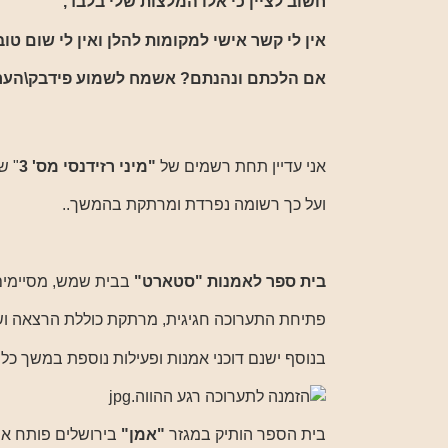
חשוב לציין כי אלו המלצות שלי בלבד,
אין לי קשר אישי למקומות להלן ואין לי שום ט
אם הלכתם ונהנתם? אשמח לשמוע פידבק\הערו
אני עדיין תחת רשמים של
"מיני רזידנסי מס' 3
" ש
ועל כך רשומה נפרדת ומרתקת בהמשך..
בית ספר לאמנות "סטארט"
בבית שמש, מסיימים עוד 
פתיחת התערוכה חגיגית, מרתקת כוללת הרצאה ושי
בנוסף ישנם דוכני אמנות ופעילות נוספת במשך כל
בית הספר הותיק במגזר
"אמן"
בירושלים פותח את 