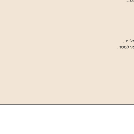
לריה,
י למטה.