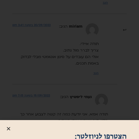
הגב
20/09/2022 בשעה 3:41 pm
miriam
הגיב:
תודה איידי.
צריך לברר מול נתיב.
אולי הם עובדים על סינון אוטומטי מבלי לבדוק
באמת תכנים.
הגב
19/09/2022 בשעה 7:15 pm
נעמי ליפשיץ
הגיב:
תודה אמא. אני יודעת כמה זה קשה לצבוע אחר כך
בלבן קיר שצבעו אותו בשחור
הגב
הצטרפו לניוזלטר: