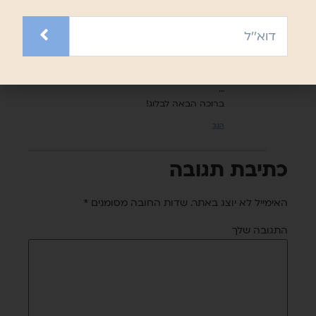
20/09/2022 בשעה 1:23 pm
miriam
הגיב:
אם קשה? את זה תספרי,חמודה, לי אחרי שתצבעי
…
ברוכה הבאה לבלוג!
הגב
כתיבת תגובה
האימייל לא יוצג באתר.
שדות החובה מסומנים
*
התגובה שלך