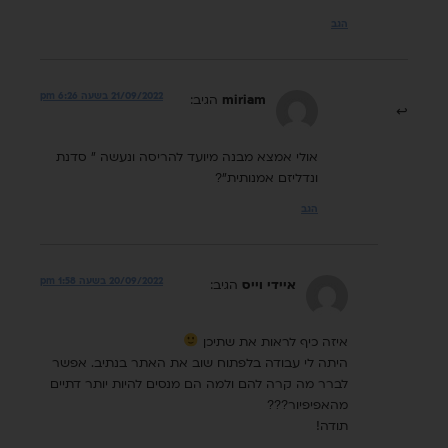
הגב
21/09/2022 בשעה 6:26 pm
miriam
הגיב:
אולי אמצא מבנה מיועד להריסה ונעשה " סדנת
ונדליזם אמנותית"?
הגב
20/09/2022 בשעה 1:58 pm
איידי וייס
הגיב:
איזה כיף לראות את שתיכן
היתה לי עבודה בלפתוח שוב את האתר בנתיב. אפשר
לברר מה קרה להם ולמה הם מנסים להיות יותר דתיים
מהאפיפיור???
תודה!