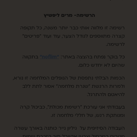
הרשימה- מרים ליפשיץ
רשימה זו מלווה אותי כבר יותר משנה, כל תקופה
קצרה מתווספים לגודל הצער, עוד ועוד "פריטים"
לרשימה.
כל בוקר נפתח בהצצה באתר:
"noflim"
בתקווה
שהיום לא יחדש כלום.
הכמות הבלתי נתפסת של הנופלים המלחמה זו נורא,
ולמרות הרגשת "שגרת מלחמה" אסור לתת ללב
להיאטם ולהתרגל.
בעבודתי אני עורכת "רשימת מכולת", כביכול קרה
ומנותקת רגש, של חללי מלחמה זו.
העבודה הסיזיפית על גיליון נייר כותנה באורך עשרה
מטרים במכחול וצבעי אקוורל תוך הזכרת שמות