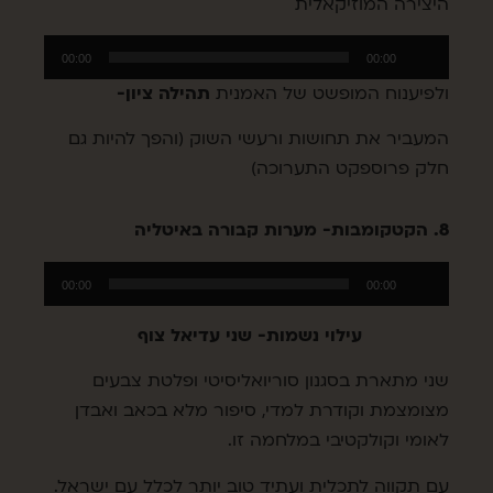
היצירה המוזיקאלית
נגן
00:00
00:00
אודיו
ולפיענוח המופשט של האמנית
תהילה ציון-
המעביר את תחושות ורעשי השוק (והפך להיות גם
חלק פרוספקט התערוכה)
8. הקטקומבות- מערות קבורה באיטליה
נגן
00:00
00:00
אודיו
עילוי נשמות- שני עדיאל צוף
שני מתארת בסגנון סוריואליסיטי ופלטת צבעים
מצומצמת וקודרת למדי, סיפור מלא בכאב ואבדן
לאומי וקולקטיבי במלחמה זו.
עם תקווה לתכלית ועתיד טוב יותר לכלל עם ישראל.