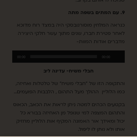
9. עם המתים בשפה מתה
כנראה המלחין מוסורגובסקי היה במצד רוח מדוכא
לאחר פטירת חברו, שנים מתוך עשר חלקי היצירה
מדברים אודות המוות-
נגן
00:00
00:00
אודיו
חבלי משיח- עדינה ליב
והתקופה הזו של "חבלי משיח" של טלטלות ואחיזה,
כמו הלוליין ההולך מעל התהום , הלבבות הפועמים…
בקטעים הכהים למטה ניתן לראות את הכאב, הכאוס
והתהום המצפה למי שנופל מן האחיזה בבורא כל
יכול ומאידך אור האמונה המקיף אות הלוליין מחזיק
אותו ולא נותן לו ליפול.