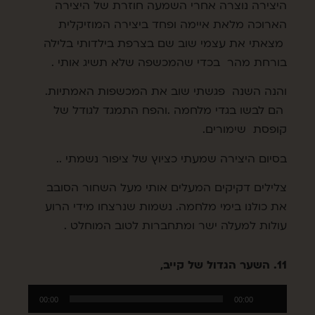
היצירה נוצרה אחרי השמעה חוזרת של היצירה
הארוכה מלאת איימה ופחד ביצירה המוזיקלית
מצאתי את עצמי שוב שם בצרפת בילדותי בלילה
בורחת מהר בכדי שהמכשפה שלא תשיג אותי .
והנה השנה פגשתי שוב את המכשפות האמתיות.
הם לבשו בגדי מלחמה .והפח התמגד לגודל של
קופסת שימורים.
בסיום היצירה שמעתי כציוץ של ציפור נשמתי ..
צלילים דקיקים המעלים אותי מעל השחור הסובב
את כולנו בימי מלחמה. נשמות שנרצחו מידי הרוע
עולות למעלה ישר ומתחברות לטוב המוחלט .
11. השער הגדול של קייב,
נגן
00:00
00:00
אודיו