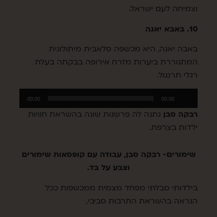
וצמיחה לעם ישראל.
10. באבא יאגה
באבה יאגה, היא מכשפה סלאבית מיתולוגית
המתגוררת ביערות מזרח אירופה בבקתה בעלת
רגלי תרנגול.
נגן
00:00
00:00
אודיו
רבקה סבן
נתנה לה פרשנות שונה בהשראת חוויות
ילדות בצרפת.
שימורים- רבקה סבן, עבודה עם קופסאות שימורים
וצבע על בד.
בילדותי סבלתי מפחד מצמית ממכשפות ככל
הנראה בהשראת התרבות סביבי,