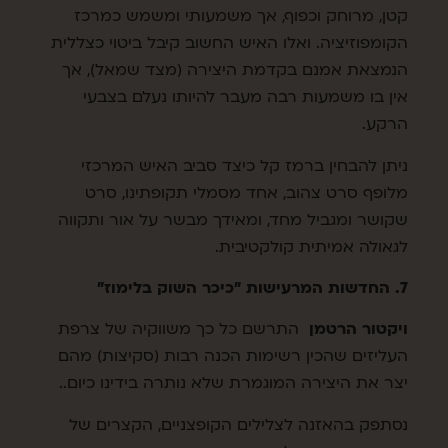
קטן, מרוחק וכפוף, אך משמעותי ומשמש כמרכז
הקומפוזיציה. ואלו האיש החשוב קיבל ביטוי כצללית
הנמצאת אמנם בקדמת היצירה (מצד שמאל), אך
אין בו משמעות רבה מעבר להיותו נעלם בצבעי
הרקע.
ניתן להבחין ברמז קל כיצד סביב האיש המרכזי
מלופף סרט צהוב, אחד מסמלי תקופתינו, סרט
שקושר ומגביל מחד, ומאידך מבשר על אור ותקווה
לגאולה אמיתית קולקטיבית.
7. החדשות המרעישות "כיכר השוק בלימוז"
ויקטור הרטמן
התרשם כל כך משווקיה של צרפת
העליזים שהכין רשימות הכנה רבות (סקיצות) מהם
יצר את היצירה המוגמרת שלא נותרה בידינו כיום..
נסתפק בהאזנה לצלילים הקופצניים, הקצרים של