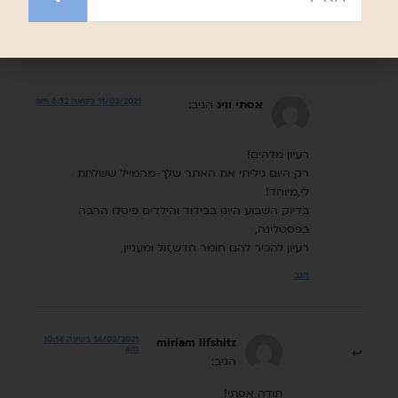
2 תגובות
11/02/2021 בשעה 8:52 pm
אסתי וויג
הגיב:
רעיון מדהים!
רק היום גיליתי את האתר שלך-מהמייל ששלחת
לי,מיוחד!
בדיוק השבוע היינו בבידוד והילדים פיסלו הרבה
בפסטלינה,
רעיון להכיר להם חומר חדש,זול ומעניין,
הגב
14/02/2021 בשעה 10:14
miriam lifshitz
am
הגיב:
תודה אסתי!