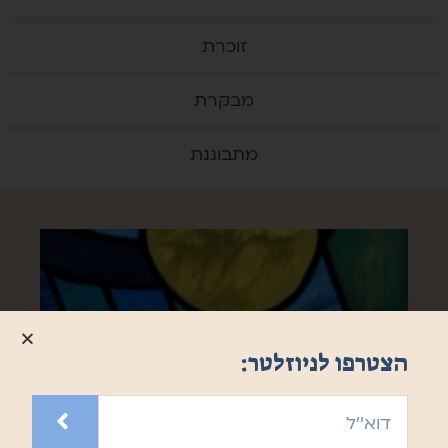
זוכרת
מבקרת
מתבוננת
הצטרפו לניוזלטר:
סליחה, אבא שלך זגג?