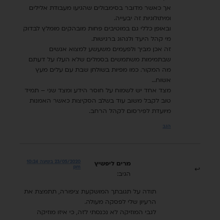
אך כאשר מדובר בסימבולים שהגיעו מעבודת אלילים
ומיתולוגיות זה יבעייה.
ובאופן כללי גם במוטיבים פחות מובהקים מומלץ לבדוק
מי קהל היעד ולנהוג ברגישות.
זה אכן מביך ולפעמים משעשע למצוא אנשים
שבתמימות משתמשים בסמלים שלא העלו על דעתם
מה המקור. כמו מפיות בשולחן שבת עם עלים מעץ
אשוח…
מצד אחד יש לשמוח על חוסר הידע ומצד שני – תמיד
טוב לקבל משוב עוד בשלב הסקיצות כאשר האמנות
מיועדת לפירסום לקהל הרחב.
הגב
23/05/2020 בשעה 10:24
מרים ליפשיץ
pm
הגיב:
תודה על תגובתך המושקעת ציפורה, תתמצת את
הרעיון שלי לפסקה מעולה.
לגבי המוזיקה לא נכנסתי לזה, כי איזו מוזיקה