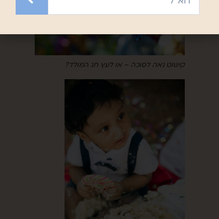
קישוט נאה לסוכה – או לעץ חג המולד?