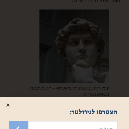
אותה ועוזרת לה לשרוד.
פסל דויד, מיכאלנג'לו בואנרוטי – דמות תנכית
בעיניים נוצריות
הצטרפו לניוזלטר: