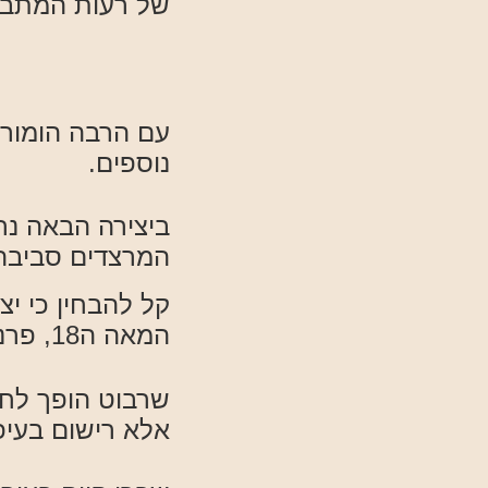
של רעות המתבוננ
עם הרבה הומור 
נוספים.
ביצירה הבאה נר
המרצדים סביבה
קל להבחין כי יצ
המאה ה18, פרנצ'סקו גויה "תרדמת התבונה מולידה מפלצות".
שרבוט הופך לחב
אלא רישום בעיפ