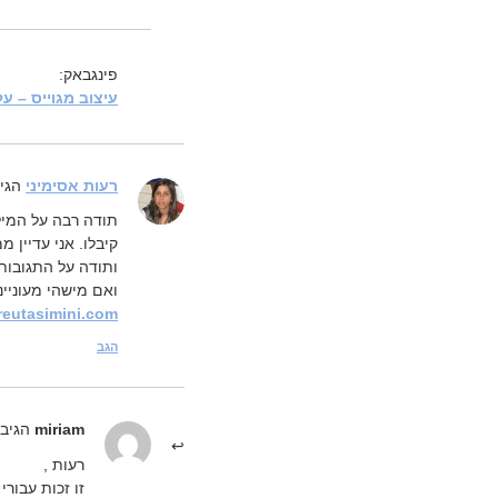
פינגבאק:
עיצוב מגוייס – ע
רעות אסימיני
הגיב
תודה רבה על המיל
קיבלו. אני עדיין 
ותודה על התגובות 
ואם מישהי מעוניי
reutasimini.com/
הגב
miriam
הגיב:
רעות ,
זו זכות עבור